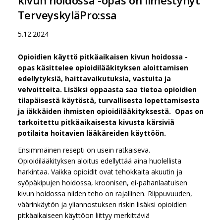
TerveyskyläPro:ssa
5.12.2024
Opioidien käyttö pitkäaikaisen kivun hoidossa -
opas käsittelee opioidilääkityksen aloittamisen
edellytyksiä, haittavaikutuksia, vastuita ja
velvoitteita. Lisäksi oppaasta saa tietoa opioidien
tilapäisestä käytöstä, turvallisesta lopettamisesta
ja iäkkäiden ihmisten opioidilääkityksestä. Opas on
tarkoitettu pitkäaikaisesta kivusta kärsiviä
potilaita hoitavien lääkäreiden käyttöön.
Ensimmäinen resepti on usein ratkaiseva.
Opioidilääkityksen aloitus edellyttää aina huolellista
harkintaa. Vaikka opioidit ovat tehokkaita akuutin ja
syöpäkipujen hoidossa, kroonisen, ei-pahanlaatuisen
kivun hoidossa niiden teho on rajallinen. Riippuvuuden,
väärinkäytön ja yliannostuksen riskin lisäksi opioidien
pitkäaikaiseen käyttöön liittyy merkittäviä