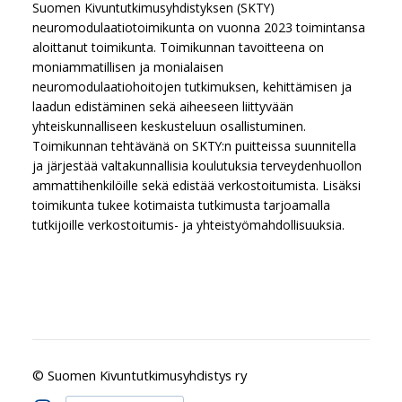
Suomen Kivuntutkimusyhdistyksen (SKTY)
neuromodulaatiotoimikunta on vuonna 2023 toimintansa
aloittanut toimikunta. Toimikunnan tavoitteena on
moniammatillisen ja monialaisen
neuromodulaatiohoitojen tutkimuksen, kehittämisen ja
laadun edistäminen sekä aiheeseen liittyvään
yhteiskunnalliseen keskusteluun osallistuminen.
Toimikunnan tehtävänä on SKTY:n puitteissa suunnitella
ja järjestää valtakunnallisia koulutuksia terveydenhuollon
ammattihenkilöille sekä edistää verkostoitumista. Lisäksi
toimikunta tukee kotimaista tutkimusta tarjoamalla
tutkijoille verkostoitumis- ja yhteistyömahdollisuuksia.
©
Suomen Kivuntutkimusyhdistys ry