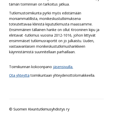
tämän toiminnan on tarkoitus jatkua.
Tutkimustoimikunta pyrkii myös edistämään
moniammatillista, monikeskustutkimuksena
toteutettavaa kliinistä kipututkimusta maassamme.
Ensimmäinen tällainen hanke on ollut Krooninen kipu ja
elintavat -tutkimus vuosina 2012-1016, johon liittyvät
ensimmäiset tutkimusraportit on jo julkaistu. Uuden,
vastaavanlaisen monikeskustutkimushankkeen
käynnistämistä suunnitellaan parhaillaan.
Toimikunnan kokoonpano
jäsensivuilla.
Ota yhteyttä
toimikuntaan yhteydenottolomakkeella.
©
Suomen Kivuntutkimusyhdistys ry