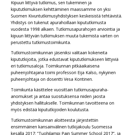
Kipuun liittyvä tutkimus, sen tukeminen ja
kipututkimuksen kehittäminen maassamme on yksi
Suomen Kivuntutkimusyhdistyksen keskeisistä tehtävistä.
Yhdistys on tukenut apurahoillaan kipututkimusta
vuodesta 1998 alkaen. Tutkimusapurahojen arviointia ja
kipuun liittyvän tutkimuksen muuta tukemista varten on
perustettu tutkimustoimikunta.
Tutkimustoimikunnan jäseniksi valitaan kokeneita
kipututkijoita, jotka edustavat kipututkimukseen liittyviä
eri tutkimusaloja. Toimikunnan pitkäaikaisena
puheenjohtajana toimi professori Eija Kalso, nykyinen
puheenjohtaja on dosentti Vesa Kontinen.
Toimikunta käsittelee vuosittain tutkimusapuraha-
anomukset ja antaa suosituksensa niiden jaosta
yhdistyksen hallitukselle. Toimikunnan tavoitteena on
myös edistää kipututkijoiden koulutusta.
Tutkimustoimikunnan aloitteesta järjestettiin
ensimmäinen kansainvälinen tutkijakoulu Suomessa
kesällä 2017: ”Tuohilampi Pain Summer School 2017”, ja