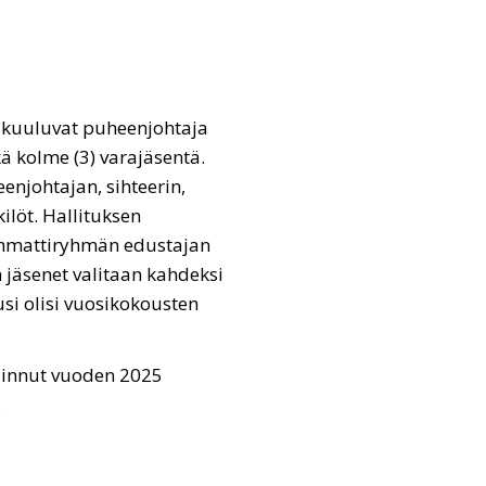
on kuuluvat puheenjohtaja
kä kolme (3) varajäsentä.
enjohtajan, sihteerin,
ilöt. Hallituksen
ammattiryhmän edustajan
 jäsenet valitaan kahdeksi
si olisi vuosikokousten
linnut vuoden 2025
.