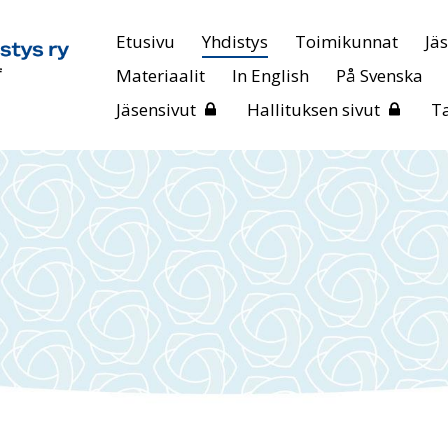
Etusivu
Yhdistys
Toimikunnat
Jä
Materiaalit
In English
På Svenska
Jäsensivut
Hallituksen sivut
T