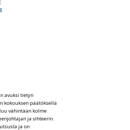
g
g
n avuksi tietyn
en kokouksen päätöksellä
luu vähintään kolme
enjohtajan ja sihteerin.
tsusta ja on