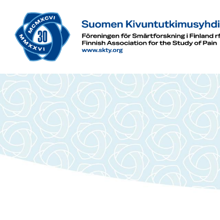
Siirry
sivun
sisältöön
Suomen Kivuntutkimusyhdistys ry