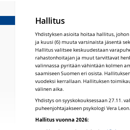
Hallitus
Yhdistyksen asioita hoitaa hallitus, joh
ja kuusi (6) muuta varsinaista jäsentä se
Hallitus valitsee keskuudestaan varapuhe
rahastonhoitajan ja muut tarvittavat henk
valinnassa pyritään vähintään kolmen 
saamiseen Suomen eri osista. Hallituksen
vuodeksi kerrallaan. Hallituksen toimikau
välinen aika.
Yhdistys on syyskokouksessaan 27.11. va
puheenjohtajakseen psykologi Vera Leon
Hallitus vuonna 2026: