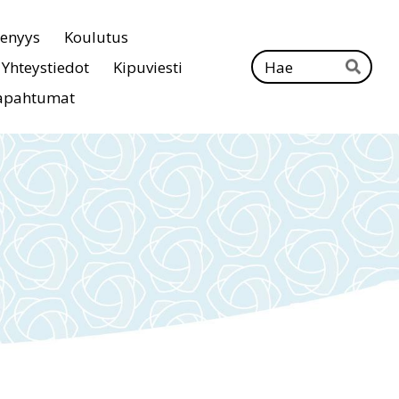
senyys
Koulutus
Ha
Yhteystiedot
Kipuviesti
Hae
apahtumat