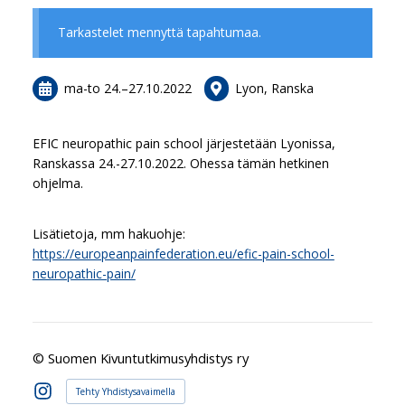
Tarkastelet mennyttä tapahtumaa.
ma-to
24.
–
27.10.2022
Lyon, Ranska
EFIC neuropathic pain school järjestetään Lyonissa,
Ranskassa 24.-27.10.2022. Ohessa tämän hetkinen
ohjelma.
Lisätietoja, mm hakuohje:
https://europeanpainfederation.eu/efic-pain-school-
neuropathic-pain/
©
Suomen Kivuntutkimusyhdistys ry
Tehty Yhdistysavaimella