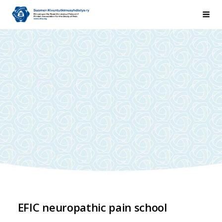
Siirry
Suomen Kivuntutkimusyhdistys ry
Hak
sivun
sisältöön
EFIC neuropathic pain school