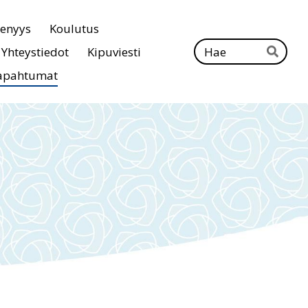
senyys
Koulutus
Ha
Yhteystiedot
Kipuviesti
Hae
apahtumat