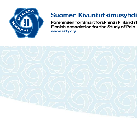
Siirry
sivun
sisältöön
Suomen Kivuntutkimusyhdistys ry