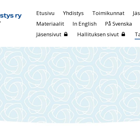
Etusivu
Yhdistys
Toimikunnat
Jä
Materiaalit
In English
På Svenska
Jäsensivut
Hallituksen sivut
T