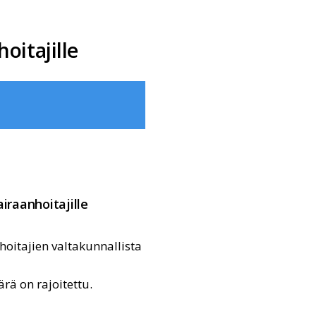
oitajille
iraanhoitajille
oitajien valtakunnallista
rä on rajoitettu.