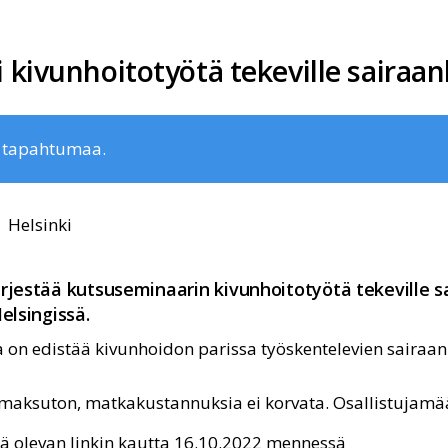
kivunhoitotyötä tekeville sairaanh
ä tapahtumaa.
Helsinki
rjestää kutsuseminaarin kivunhoitotyötä tekeville sa
elsingissä.
 on edistää kivunhoidon parissa työskentelevien sairaanh
le maksuton, matkakustannuksia ei korvata. Osallistujamää
sä olevan linkin kautta 16.10.2022 mennessä