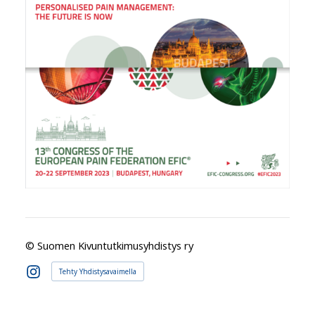
©
Suomen Kivuntutkimusyhdistys ry
Tehty Yhdistysavaimella
Instagram