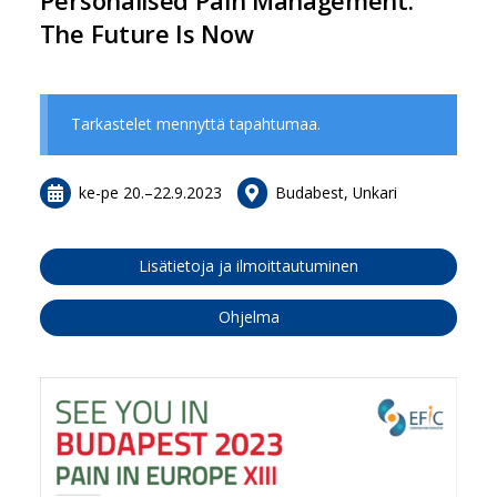
The Future Is Now
Tarkastelet mennyttä tapahtumaa.
ke-pe
20.
–
22.9.2023
Budabest, Unkari
Lisätietoja ja ilmoittautuminen
Ohjelma