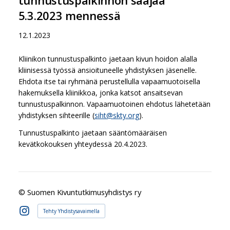
5.3.2023 mennessä
12.1.2023
Kliinikon tunnustuspalkinto jaetaan kivun hoidon alalla
kliinisessä työssä ansioituneelle yhdistyksen jäsenelle.
Ehdota itse tai ryhmänä perustellulla vapaamuotoisella
hakemuksella kliinikkoa, jonka katsot ansaitsevan
tunnustuspalkinnon. Vapaamuotoinen ehdotus lähetetään
yhdistyksen sihteerille (
siht@skty.org
).
Tunnustuspalkinto jaetaan sääntömääräisen
kevätkokouksen yhteydessä 20.4.2023.
©
Suomen Kivuntutkimusyhdistys ry
Tehty Yhdistysavaimella
Instagram