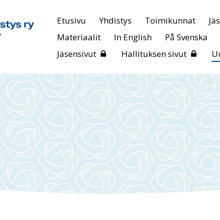
Etusivu
Yhdistys
Toimikunnat
Jä
Materiaalit
In English
På Svenska
Jäsensivut
Hallituksen sivut
Uu