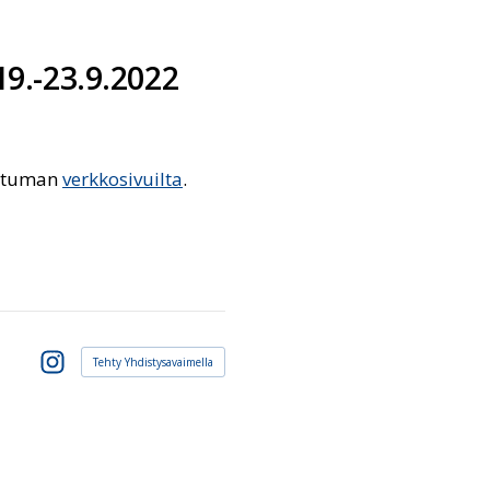
9.-23.9.2022
ahtuman
verkkosivuilta
.
Tehty Yhdistysavaimella
Instagram