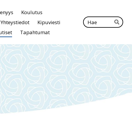
senyys
Koulutus
Ha
Yhteystiedot
Kipuviesti
Hae
tiset
Tapahtumat