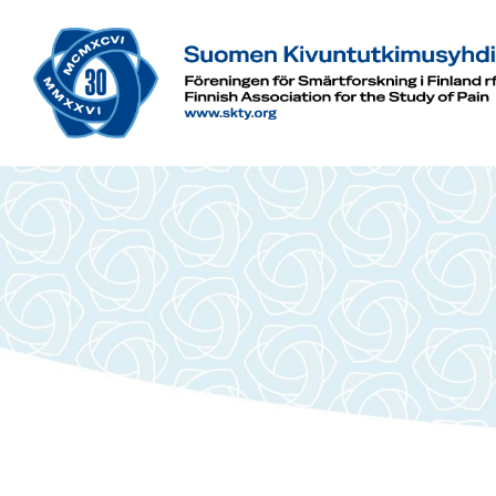
Siirry
sivun
sisältöön
Suomen Kivuntutkimusyhdistys ry