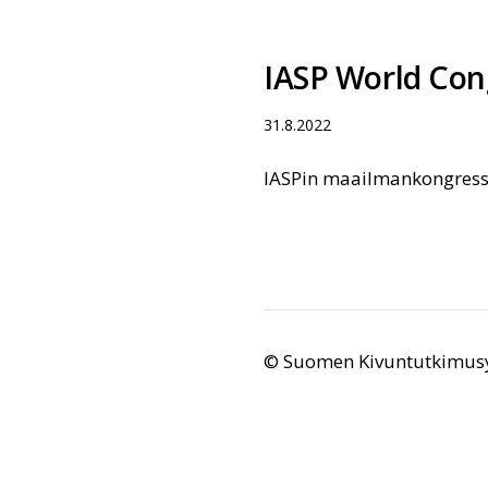
IASP World Cong
31.8.2022
IASPin maailmankongressi
©
Suomen Kivuntutkimusy