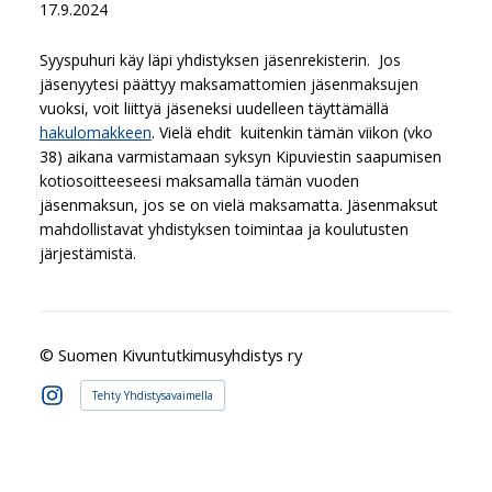
17.9.2024
Syyspuhuri käy läpi yhdistyksen jäsenrekisterin. Jos
jäsenyytesi päättyy maksamattomien jäsenmaksujen
vuoksi, voit liittyä jäseneksi uudelleen täyttämällä
hakulomakkeen
. Vielä ehdit kuitenkin tämän viikon (vko
38) aikana varmistamaan syksyn Kipuviestin saapumisen
kotiosoitteeseesi maksamalla tämän vuoden
jäsenmaksun, jos se on vielä maksamatta. Jäsenmaksut
mahdollistavat yhdistyksen toimintaa ja koulutusten
järjestämistä.
©
Suomen Kivuntutkimusyhdistys ry
Tehty Yhdistysavaimella
Instagram