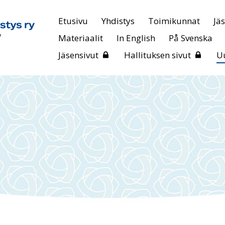
Etusivu
Yhdistys
Toimikunnat
Jä
Materiaalit
In English
På Svenska
Jäsensivut
Hallituksen sivut
Uu