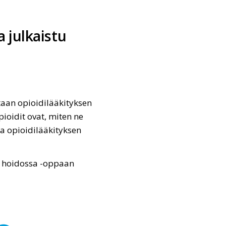
a julkaistu
itaan opioidilääkityksen
ioidit ovat, miten ne
ja opioidilääkityksen
un hoidossa -oppaan