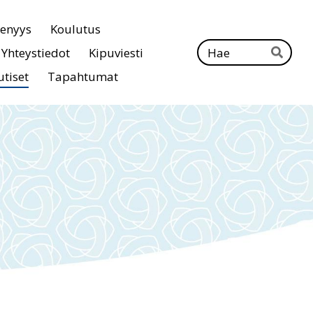
senyys
Koulutus
Ha
Yhteystiedot
Kipuviesti
Hae
tiset
Tapahtumat