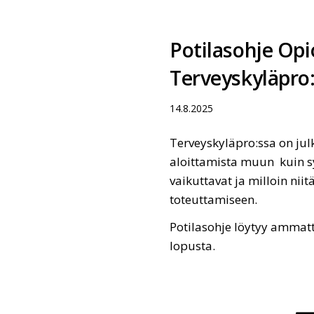
Potilasohje Opi
Terveyskyläpro
14.8.2025
Terveyskyläpro:ssa on julk
aloittamista muun kuin sy
vaikuttavat ja milloin nii
toteuttamiseen.
Potilasohje löytyy ammatt
lopusta.