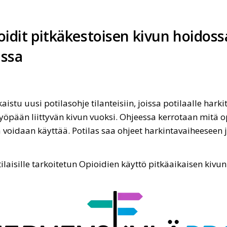
oidit pitkäkestoisen kivun hoidoss
:ssa
aistu uusi potilasohje tilanteisiin, joissa potilaalle hark
öpään liittyvän kivun vuoksi. Ohjeessa kerrotaan mitä op
tä voidaan käyttää. Potilas saa ohjeet harkintavaiheeseen 
ilaisille tarkoitetun Opioidien käyttö pitkäaikaisen kiv