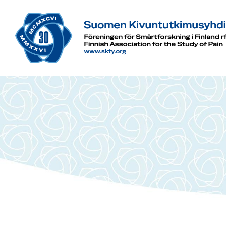
Siirry
sivun
sisältöön
Suomen Kivuntutkimusyhdistys ry