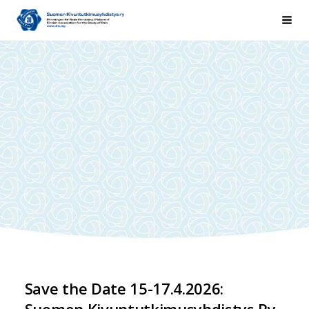
Siirry
Suomen Kivuntutkimusyhdistys ry
Hak
sivun
sisältöön
Save the Date 15-17.4.2026:
Suomen Kivuntutkimusyhdistys Ry