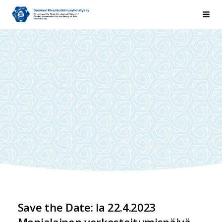
Siirry
Suomen Kivuntutkimusyhdistys ry
Hak
sivun
sisältöön
Save the Date: la 22.4.2023
Monialainen verkostoitumispäivä