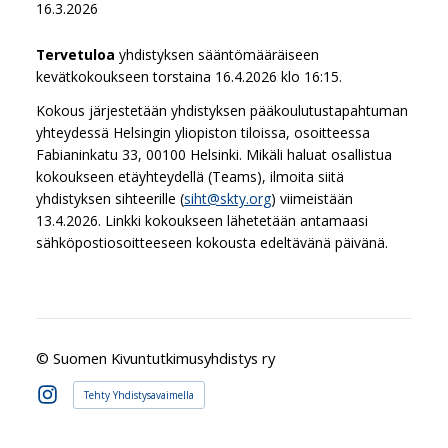
16.3.2026
Tervetuloa
yhdistyksen sääntömääräiseen
kevätkokoukseen torstaina 16.4.2026 klo 16:15.
Kokous järjestetään yhdistyksen pääkoulutustapahtuman
yhteydessä Helsingin yliopiston tiloissa, osoitteessa
Fabianinkatu 33, 00100 Helsinki. Mikäli haluat osallistua
kokoukseen etäyhteydellä (Teams), ilmoita siitä
yhdistyksen sihteerille (
siht@skty.org
) viimeistään
13.4.2026. Linkki kokoukseen lähetetään antamaasi
sähköpostiosoitteeseen kokousta edeltävänä päivänä.
©
Suomen Kivuntutkimusyhdistys ry
Tehty Yhdistysavaimella
Instagram