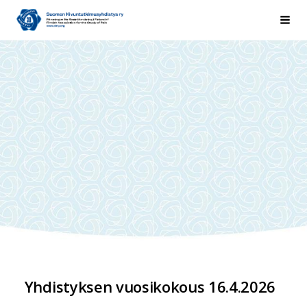
Siirry
Suomen Kivuntutkimusyhdistys ry
Hak
sivun
sisältöön
Yhdistyksen vuosikokous 16.4.2026